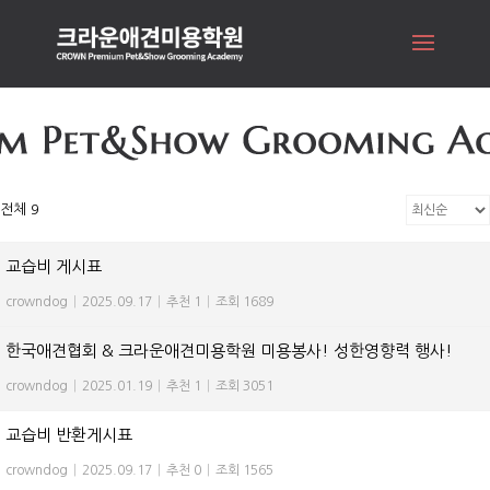
전체 9
교습비 게시표
crowndog
|
2025.09.17
|
추천 1
|
조회 1689
한국애견협회 & 크라운애견미용학원 미용봉사! 성한영향력 행사!
crowndog
|
2025.01.19
|
추천 1
|
조회 3051
교습비 반환게시표
crowndog
|
2025.09.17
|
추천 0
|
조회 1565