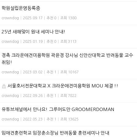
학원설립운영등록증
crowndog
|
2025.09.17
|
추천 0
|
조회 1380
25년 새해맞이 원내 세미나 안내!
crowndog
|
2025.01.19
|
추천 0
|
조회 3113
경축 크라운애견미용학원 곽윤경 강사님 신안산대학교 반려동물 교수
취임!
crowndog
|
2023.03.02
|
추천 1
|
조회 10167
서울호서전문대학교 X 크라운애견미용학원 MOU 체결 !!
crowndog
|
2022.09.26
|
추천 1
|
조회 7822
유튜브채널에서 만나요! 그루머도만 GROOMERDOMAN
crowndog
|
2022.05.23
|
추천 1
|
조회 13625
임애견훈련학교 임장춘소장님 반려동물 훈련세미나 안내