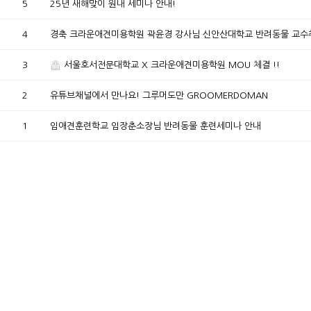
5
25년 새해맞이 원내 세미나 안내!
4
경축 크라운애견미용학원 곽윤경 강사님 신안산대학교 반려동물 교수
3
서울호서전문대학교 X 크라운애견미용학원 MOU 체결 !!
2
유튜브채널에서 만나요! 그루머도만 GROOMERDOMAN
1
임애견훈련학교 임장춘소장님 반려동물 훈련세미나 안내