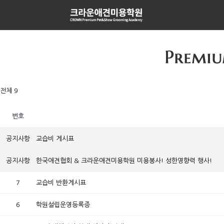
전체 9
번호
공지사항
교습비 게시표
공지사항
한국애견협회 & 크라운애견미용학원 미용봉사! 성한영향력 행사!
7
교습비 반환게시표
6
학원설립운영등록증