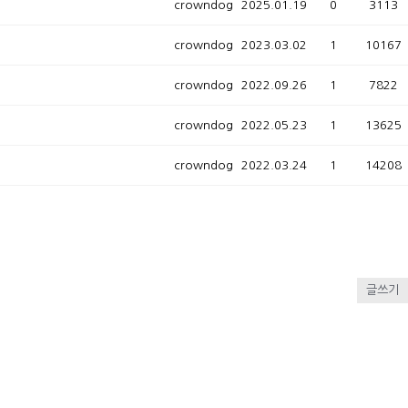
crowndog
2025.01.19
0
3113
crowndog
2023.03.02
1
10167
crowndog
2022.09.26
1
7822
crowndog
2022.05.23
1
13625
crowndog
2022.03.24
1
14208
글쓰기